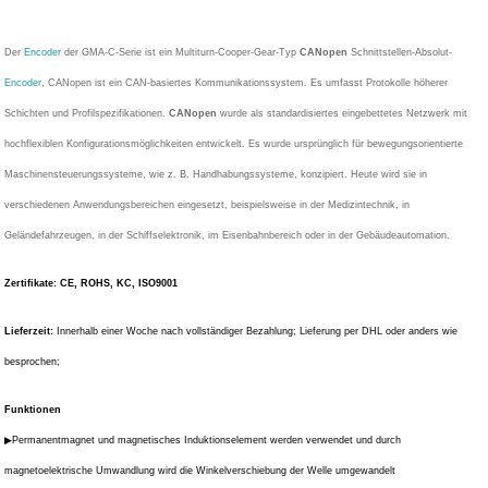
Der
Encoder
der GMA-C-Serie ist ein Multiturn-Cooper-Gear-Typ
CANopen
Schnittstellen-Absolut-
Encoder
, CANopen ist ein CAN-basiertes Kommunikationssystem. Es umfasst Protokolle höherer
Schichten und Profilspezifikationen.
CANopen
wurde als standardisiertes eingebettetes Netzwerk mit
hochflexiblen Konfigurationsmöglichkeiten entwickelt. Es wurde ursprünglich für bewegungsorientierte
Maschinensteuerungssysteme, wie z. B. Handhabungssysteme, konzipiert. Heute wird sie in
verschiedenen Anwendungsbereichen eingesetzt, beispielsweise in der Medizintechnik, in
Geländefahrzeugen, in der Schiffselektronik, im Eisenbahnbereich oder in der Gebäudeautomation.
Zertifikate: CE, ROHS, KC, ISO9001
Lieferzeit:
Innerhalb einer Woche nach vollständiger Bezahlung; Lieferung per DHL oder anders wie
besprochen;
Funktionen
▶Permanentmagnet und magnetisches Induktionselement werden verwendet und durch
magnetoelektrische Umwandlung wird die Winkelverschiebung der Welle umgewandelt