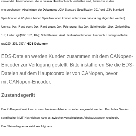
verwendet. Informationen, die in diesem Handbuch nicht enthalten sind, finden Sie in den
entsprechenden Abschnitten der Dokumente „CIA Standard Specification 301“ und „CIA Standard
Specification 406“ (diese beiden Spezifikationen können unter www.can-cia.org abgerufen werden).
Umriss: 0px; Rand oben: 0px; Rand unten: 0px; Polsterung: 8px 0px; Schriftgröße: 16px; Zeilenhöhe:
1,8; Farbe: rgb(102, 102, 102); Schriftfamilie: Arial; Textumbruchmodus: Umbruch; Hintergrundfarbe:
rgb(255, 255, 255);">
EDS-Dokument
EDS-Dateien werden Kunden zusammen mit dem CANopen-
Encoder zur Verfügung gestellt. Bitte installieren Sie die EDS-
Dateien auf dem Hauptcontroller von CANopen, bevor
mit CANopen-Encoder.
Zustandsgerät
Das CANopen-Gerät kann in verschiedenen Arbeitszuständen eingesetzt werden. Durch das Senden
spezifischer NMT-Nachrichten kann es zwischen verschiedenen Arbeitszuständen wechseln.
Das Statusdiagramm sieht wie folgt aus: