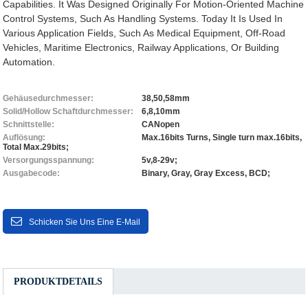
Capabilities. It Was Designed Originally For Motion-Oriented Machine
Control Systems, Such As Handling Systems. Today It Is Used In
Various Application Fields, Such As Medical Equipment, Off-Road
Vehicles, Maritime Electronics, Railway Applications, Or Building
Automation.
Gehäusedurchmesser:
38,50,58mm
Solid/Hollow Schaftdurchmesser:
6,8,10mm
Schnittstelle:
CANopen
Auflösung:
Max.16bits Turns, Single turn max.16bits,
Total Max.29bits;
Versorgungsspannung:
5v,8-29v;
Ausgabecode:
Binary, Gray, Gray Excess, BCD;
Schicken Sie Uns Eine E-Mail
PRODUKTDETAILS