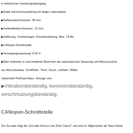
in elektrischen Impulssignalausgang.
▶Stabil und hochzuverlässig mit langer Lebensdauer;
▶Gehäusedurchmesser: 58 mm;
▶Hohlwellendurchmesser: 12 mm;
▶Auflösung: Umdrehungen: Einzelumdrehung: Max. 16 Bit;
▶CANopen-Schnittstelle;
▶Versorgungsspannung: 8-30 V;
▶Weit verbreitet in verschiedenen Bereichen der automatischen Steuerung und Messsysteme,
wie Maschinenbau, Schifffahrt, Textil, Druck, Luftfahrt, Militär
Industrielle Prüfmaschinen, Aufzüge usw.
▶Vibrationsbeständig, korrosionsbeständig,
verschmutzungsbeständig;
CANopen-Schnittstelle
Der Encoder folgt der „Encoder Device Line Rule Class2“ und wird im Allgemeinen als Slave-Gerät