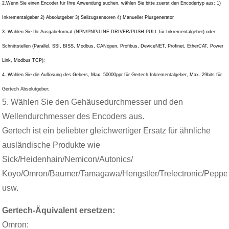
2.Wenn Sie einen Encoder für Ihre Anwendung suchen, wählen Sie bitte zuerst den Encodertyp aus: 1)
Inkrementalgeber 2) Absolutgeber 3) Seilzugsensoren 4) Manueller Plusgenerator
3. Wählen Sie Ihr Ausgabeformat (NPN/PNP/LINE DRIVER/PUSH PULL für Inkrementalgeber) oder
Schnittstellen (Parallel, SSI, BISS, Modbus, CANopen, Profibus, DeviceNET, Profinet, EtherCAT, Power
Link, Modbus TCP);
4. Wählen Sie die Auflösung des Gebers, Max. 50000ppr für Gertech Inkrementalgeber, Max. 29bits für
Gertech Absolutgeber;
5. Wählen Sie den Gehäusedurchmesser und den
Wellendurchmesser des Encoders aus.
Gertech ist ein beliebter gleichwertiger Ersatz für ähnliche
ausländische Produkte wie
Sick/Heidenhain/Nemicon/Autonics/
Koyo/Omron/Baumer/Tamagawa/Hengstler/Trelectronic/Pepper
usw.
Gertech-Äquivalent ersetzen:
Omron: