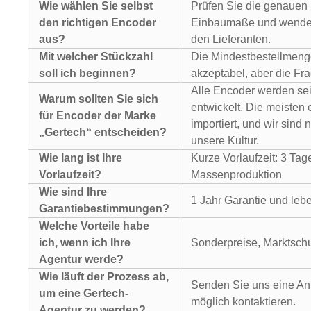
Wie wählen Sie selbst
Prüfen Sie die genauen 
den richtigen Encoder
Einbaumaße und wenden 
aus?
den Lieferanten.
Mit welcher Stückzahl
Die Mindestbestellmenge
soll ich beginnen?
akzeptabel, aber die Fr
Alle Encoder werden se
Warum sollten Sie sich
entwickelt. Die meiste
für Encoder der Marke
importiert, und wir sind n
„Gertech“ entscheiden?
unsere Kultur.
Wie lang ist Ihre
Kurze Vorlaufzeit: 3 Tage
Vorlaufzeit?
Massenproduktion
Wie sind Ihre
1 Jahr Garantie und leb
Garantiebestimmungen?
Welche Vorteile habe
ich, wenn ich Ihre
Sonderpreise, Marktschu
Agentur werde?
Wie läuft der Prozess ab,
Senden Sie uns eine Anf
um eine Gertech-
möglich kontaktieren.
Agentur zu werden?