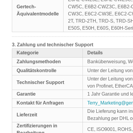
Gertech-
CW5C, E6B2-CWZ3C, E6B2-C
Äquivalentmodelle
CW3C, E6C2-CW3E, E6C2-C
2T, TRD-2TH, TRD-S, TRD-S
E50S, E50H, E60S, E60H-Ser
3.
Zahlung und technischer Support
Kategorie
Details
Zahlungsmethoden
Banküberweisung, We
Qualitätskontrolle
Unter der Leitung von
Unter der Leitung von
Technischer Support
von Profinet, EtherC
Garantie
1 Jahr Garantie und 
Kontakt für Anfragen
Terry_Marketing@ger
Die Lieferung kann i
Lieferzeit
Bezahlung per DHL o
Zertifizierungen in
CE, ISO9001, ROHS
Bearbeitung