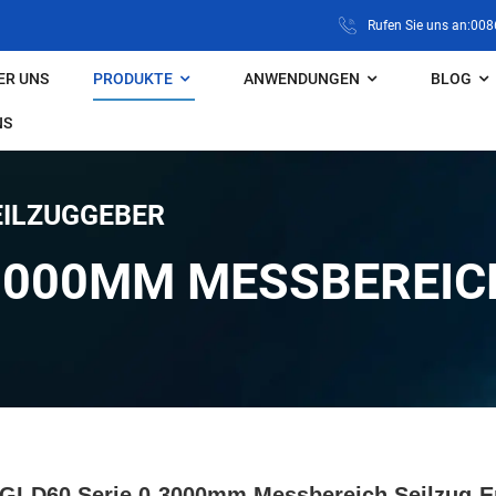
Rufen Sie uns an:00
ER UNS
PRODUKTE
ANWENDUNGEN
BLOG
NS
EILZUGGEBER
-3000MM MESSBEREIC
GI-D60 Serie 0-3000mm Messbereich Seilzug-