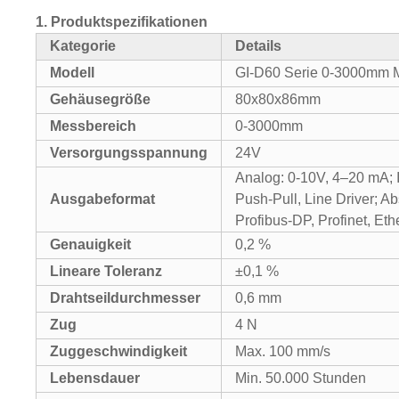
1.
Produktspezifikationen
Kategorie
Details
Modell
GI-D60 Serie 0-3000mm M
Gehäusegröße
80x80x86mm
Messbereich
0-3000mm
Versorgungsspannung
24V
Analog: 0-10V, 4–20 mA; 
Ausgabeformat
Push-Pull, Line Driver; A
Profibus-DP, Profinet, Eth
Genauigkeit
0,2 %
Lineare Toleranz
±0,1 %
Drahtseildurchmesser
0,6 mm
Zug
4 N
Zuggeschwindigkeit
Max. 100 mm/s
Lebensdauer
Min. 50.000 Stunden