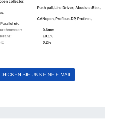
pen collector,
pull, Line Driver; Absolute:Biss,
us,
en, Profibus-DP, Profinet,
Parallel etc
durchmesser:
0.6mm
leranz:
±0.1%
it:
0.2%
CHICKEN SIE UNS EINE E-MAIL