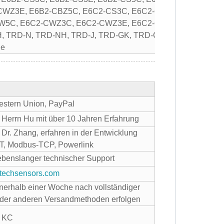
WZ3E, E6B2-CBZ5C, E6C2-CS3C, E6C2-CS3E, E6C2-CS5C
W5C, E6C2-CWZ3C, E6C2-CWZ3E, E6C2-CBZ5C;
Koyo
: TR
H, TRD-N, TRD-NH, TRD-J, TRD-GK, TRD-CH-Serie;
Autonic
ie
stern Union, PayPal
 Herrn Hu mit über 10 Jahren Erfahrung
 Dr. Zhang, erfahren in der Entwicklung
AT, Modbus-TCP, Powerlink
lebenslanger technischer Support
techsensors.com
nnerhalb einer Woche nach vollständiger
der anderen Versandmethoden erfolgen
, KC