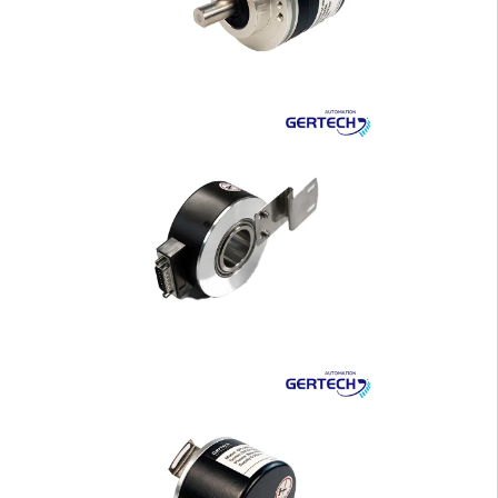
äuse Solid Shaft I···