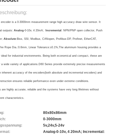
eschreibung:
 encoder is a 0-3000mm measurement range high accuracy draw wire sensor. It
al outputs:
Analog
-0-10v, 4 20mA;
Incremental
: NPN/PNP open collector, Push
ver;
Absolute
:Biss, SSI, Modbus, CANopen, Profibus-DP, Profinet, EtherCAT,
 Wire Rope Dia.:0.6mm, Linear Tolerance:±0.1%,The aluminum housing provides a
r ideal for industrial environments. Being both economical and compact, these are
or a wide variety of applications.D60 Series provide extremely precise measurements
e inherent accuracy of the encoders(both absolute and incremental encoders) and
nstruction ensures reliable performance even under extreme conditions.
are highly accurate, reliable and the systems have very long lifetimes without
rent characteristics.
g:
80x80x86mm
ch:
0-3000mm
ngsspannung:
5v,24v,5-24v
ormat:
Analog-0-10v, 4 20mA; Incremental: