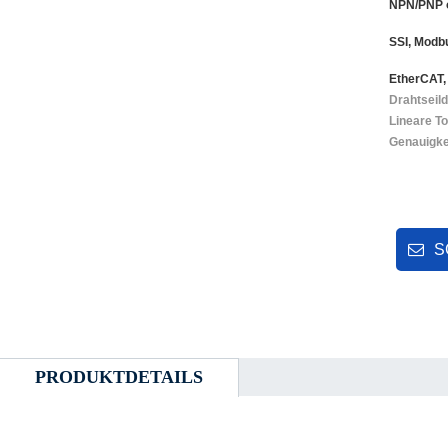
NPN/PNP o
Push 
SSI, Modb
CANop
EtherCAT, 
Drahtseil
Lineare To
Genauigke
S
PRODUKTDETAILS