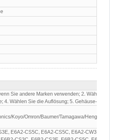
ge
 wenn Sie andere Marken verwenden; 2. Wählen Sie den Encoder
le; 4. Wählen Sie die Auflösung; 5. Gehäuse- und Wellendurc
onics/Koyo/Omron/Baumer/Tamagawa/Hengstler/Trelectronic/P
CS3E, E6A2-CS5C, E6A2-CS5C, E6A2-CW3C, E6A2-CW3E, 
E6B2-CS3C, E6B2-CS3E, E6B2-CS5C, E6A2-CS5C, E6B2-C