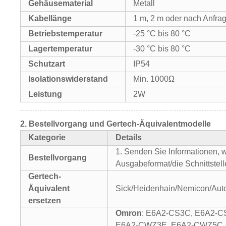
Gehäusematerial
Metall
Kabellänge
1 m, 2 m oder nach Anfra
Betriebstemperatur
-25 °C bis 80 °C
Lagertemperatur
-30 °C bis 80 °C
Schutzart
IP54
Isolationswiderstand
Min. 1000Ω
Leistung
2W
2.
Bestellvorgang und Gertech-Äquivalentmodelle
Kategorie
Details
1. Senden Sie Informationen,
Bestellvorgang
Ausgabeformat/die Schnittstel
Gertech-
Äquivalent
Sick/Heidenhain/Nemicon/Aut
ersetzen
Omron
: E6A2-CS3C, E6A2-
E6A2-CWZ3E, E6A2-CWZ5C, 