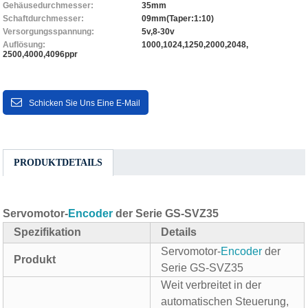
Gehäusedurchmesser:
35mm
Schaftdurchmesser:
09mm(Taper:1:10)
Versorgungsspannung:
5v,8-30v
Auflösung:
1000,1024,1250,2000,2048,
2500,4000,4096ppr
Schicken Sie Uns Eine E-Mail
PRODUKTDETAILS
Servomotor-
Encoder
der Serie GS-SVZ35
Spezifikation
Details
Servomotor-
Encoder
der
Produkt
Serie GS-SVZ35
Weit verbreitet in der
automatischen Steuerung,