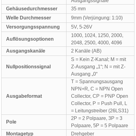
Ausgangssignale
Gehäusedurchmesser
35 mm
Welle Durchmesser
9mm (Verjüngung: 1:10)
Versorgungsspannung
5V, 5-26V
1000, 1024, 1250, 2000,
Auflösungsoptionen
2048, 2500, 4000, 4096
Ausgangskanäle
2 Kanäle (AB)
S = Kein Z-Kanal; M = mit
Nullpositionssignal
Z-Ausgang „1“; N = mit Z-
Ausgang „0“
T = Spannungsausgang
NPN+R, C = NPN Open
Ausgabeformat
Collector, CP = PNP Open
Collector, P = Push Pull, L
= Leitungstreiber (26LS31)
2P = 2 Polpaare, 3P = 3
Pole
Polpaare, 5P = 5 Polpaare
Montagetyp
Drehgeber