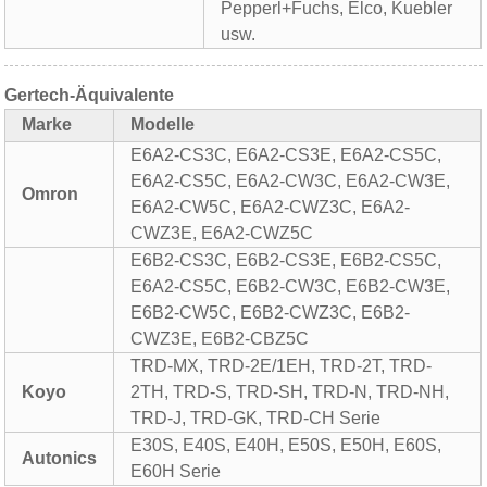
Pepperl+Fuchs, Elco, Kuebler
usw.
Gertech-Äquivalente
Marke
Modelle
E6A2-CS3C, E6A2-CS3E, E6A2-CS5C,
E6A2-CS5C, E6A2-CW3C, E6A2-CW3E,
Omron
E6A2-CW5C, E6A2-CWZ3C, E6A2-
CWZ3E, E6A2-CWZ5C
E6B2-CS3C, E6B2-CS3E, E6B2-CS5C,
E6A2-CS5C, E6B2-CW3C, E6B2-CW3E,
E6B2-CW5C, E6B2-CWZ3C, E6B2-
CWZ3E, E6B2-CBZ5C
TRD-MX, TRD-2E/1EH, TRD-2T, TRD-
Koyo
2TH, TRD-S, TRD-SH, TRD-N, TRD-NH,
TRD-J, TRD-GK, TRD-CH Serie
E30S, E40S, E40H, E50S, E50H, E60S,
Autonics
E60H Serie