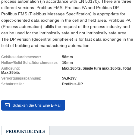
process automation (in accordance with EN 50170). There are three
different versions: Profibus FMS, Profibus PA and Profibus DP.
Profibus FMS (Fieldbus Message Specification) is appropriate for
object-oriented data exchange in the cell and field area. Profibus PA
(Process automation) fulfills the request of the process industry and
can be used for the intrinsically safe and not intrinsically safe area.
The DP version (decentral peripherie) is for fast data exchange in the
field of building and manufacturing automation.
Gehäusedurchmesser:
58mm
Hollow/Solid Schaftdurchmesser:
10mm
Auflösung:
Max.16bits, Single turn max.16bits, Total
Max.29bits
Versorgungsspannung:
5v,8-29v
Schnittstelle:
Profibus-DP
Schicken Sie Uns Eine E-Mail
PRODUKTDETAILS