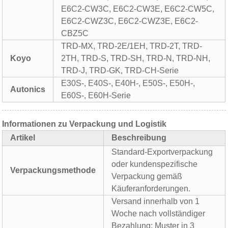
E6C2-CW3C, E6C2-CW3E, E6C2-CW5C,
E6C2-CWZ3C, E6C2-CWZ3E, E6C2-
CBZ5C
TRD-MX, TRD-2E/1EH, TRD-2T, TRD-
Koyo
2TH, TRD-S, TRD-SH, TRD-N, TRD-NH,
TRD-J, TRD-GK, TRD-CH-Serie
E30S-, E40S-, E40H-, E50S-, E50H-,
Autonics
E60S-, E60H-Serie
Informationen zu Verpackung und Logistik
Artikel
Beschreibung
Standard-Exportverpackung
oder kundenspezifische
Verpackungsmethode
Verpackung gemäß
Käuferanforderungen.
Versand innerhalb von 1
Woche nach vollständiger
Bezahlung; Muster in 3