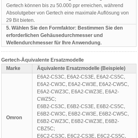
Gertech können bis zu 50.000 ppr erreichen, während
Absolutgeber von Gertech eine maximale Auflösung von
29 Bit bieten.
5. Wählen Sie den Formfaktor: Bestimmen Sie den
erforderlichen Gehäusedurchmesser und
Wellendurchmesser für Ihre Anwendung.
Gertech-Äquivalente Ersatzmodelle
Marke
Äquivalente Ersatzmodelle (Beispiele)
E6A2-CS3C, E6A2-CS3E, E6A2-CS5C,
E6A2-CW3C, E6A2-CW3E, E6A2-CW5C,
E6A2-CWZ3C, E6A2-CWZ3E, E6A2-
CWZ5C;
E6B2-CS3C, E6B2-CS3E, E6B2-CS5C,
E6B2-CW3C, E6B2-CW3E, E6B2-CW5C,
Omron
E6B2-CWZ3C, E6B2-CWZ3E, E6B2-
CBZ5C;
E6C2-CS3C, E6C2-CS3E, E6C2-CS5C,